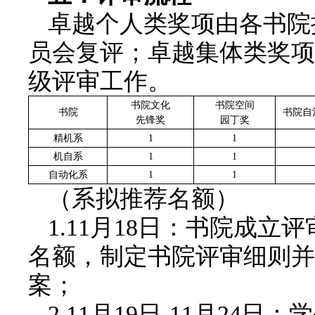
卓越个人类奖项由各书院
员会复评；卓越集体类奖项
级评审工作。
书院文化
书院空间
书院
书院自
先锋奖
园丁奖
精机系
1
1
机自系
1
1
自动化系
1
1
（系拟推荐名额）
1.11月18日：书院成
名额，制定书院评审细则并
案；
2.11月19日-11月2