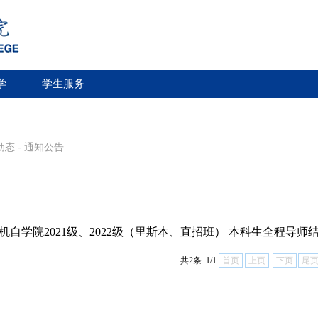
学
学生服务
动态
-
通知公告
机自学院2021级、2022级（里斯本、直招班） 本科生全程导师
共2条 1/1
首页
上页
下页
尾